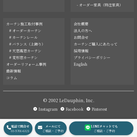
- オーダー家具（特注家具）
カーテン施工取付事例
会社概要
# オーダーカーテン
法人の方へ
# カーテンレール
お問合せ
# バランス（上飾り）
カーテンご購入にあたって
# 天窓高窓カーテン
採用情報
# 変形窓カーテン
プライバシーポリシー
オーダーリフォーム事例
English
最新情報
コラム
© 2002 LeDauphin, Inc.
Instagram
Facebook
Pinterest
電話で問合せ
メールにて
LINEチャットでも
03-5701-6321
ご相談・ご予約
ご相談・ご予約