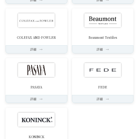
COLEFAX AND FOWLER
Beaumont Textiles
詳細 →
詳細 →
PASAYA
FEDE
詳細 →
詳細 →
KONINCK