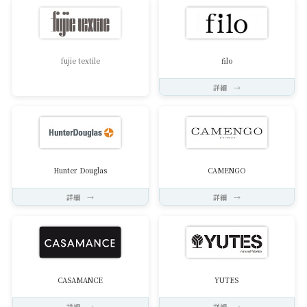
fujie textile
filo
詳細 →
Hunter Douglas
CAMENGO
詳細 →
詳細 →
CASAMANCE
YUTES
詳細 →
詳細 →