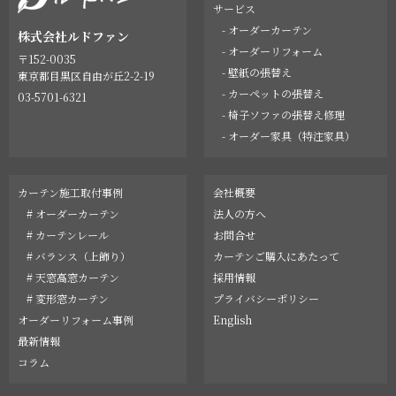
サービス
- オーダーカーテン
株式会社ルドファン
- オーダーリフォーム
〒152-0035
- 壁紙の張替え
東京都目黒区自由が丘2-2-19
- カーペットの張替え
03-5701-6321
- 椅子ソファの張替え修理
- オーダー家具（特注家具）
カーテン施工取付事例
会社概要
# オーダーカーテン
法人の方へ
# カーテンレール
お問合せ
# バランス（上飾り）
カーテンご購入にあたって
# 天窓高窓カーテン
採用情報
# 変形窓カーテン
プライバシーポリシー
オーダーリフォーム事例
English
最新情報
コラム