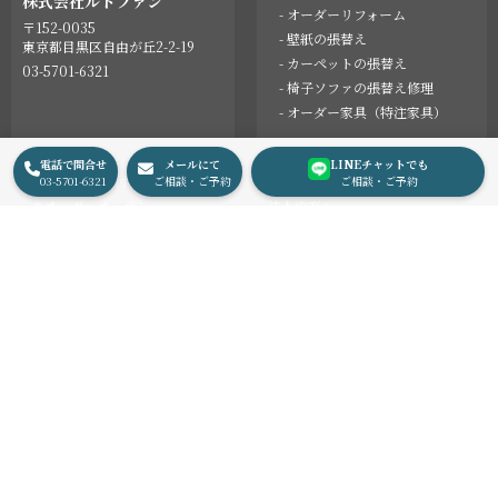
株式会社ルドファン
- オーダーリフォーム
〒152-0035
- 壁紙の張替え
東京都目黒区自由が丘2-2-19
- カーペットの張替え
03-5701-6321
- 椅子ソファの張替え修理
- オーダー家具（特注家具）
電話で問合せ
メールにて
LINEチャットでも
カーテン施工取付事例
会社概要
03-5701-6321
ご相談・ご予約
ご相談・ご予約
# オーダーカーテン
法人の方へ
# カーテンレール
お問合せ
# バランス（上飾り）
カーテンご購入にあたって
# 天窓高窓カーテン
採用情報
# 変形窓カーテン
プライバシーポリシー
オーダーリフォーム事例
English
最新情報
コラム
© 2002 LeDauphin, Inc.
Instagram
Facebook
Pinterest