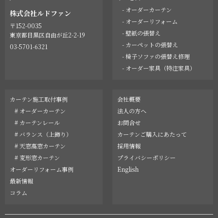
- オーダーカーテン
株式会社ルドファン
- オーダーリフォーム
〒152-0035
- 壁紙の張替え
東京都目黒区自由が丘2-2-19
- カーペットの張替え
03-5701-6321
- 椅子ソファの張替え修理
- オーダー家具（特注家具）
カーテン施工取付事例
会社概要
# オーダーカーテン
法人の方へ
# カーテンレール
お問合せ
# バランス（上飾り）
カーテンご購入にあたって
# 天窓高窓カーテン
採用情報
# 変形窓カーテン
プライバシーポリシー
オーダーリフォーム事例
English
最新情報
コラム