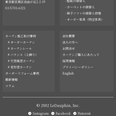
- 壁紙の張替え
東京都目黒区自由が丘2-2-19
- カーペットの張替え
03-5701-6321
- 椅子ソファの張替え修理
- オーダー家具（特注家具）
カーテン施工取付事例
会社概要
# オーダーカーテン
法人の方へ
# カーテンレール
お問合せ
# バランス（上飾り）
カーテンご購入にあたって
# 天窓高窓カーテン
採用情報
# 変形窓カーテン
プライバシーポリシー
オーダーリフォーム事例
English
最新情報
コラム
© 2002 LeDauphin, Inc.
Instagram
Facebook
Pinterest