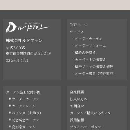
TOPページ
サービス
- オーダーカーテン
株式会社ルドファン
- オーダーリフォーム
〒152-0035
- 壁紙の張替え
東京都目黒区自由が丘2-2-19
- カーペットの張替え
03-5701-6321
- 椅子ソファの張替え修理
- オーダー家具（特注家具）
カーテン施工取付事例
会社概要
# オーダーカーテン
法人の方へ
# カーテンレール
お問合せ
# バランス（上飾り）
カーテンご購入にあたって
# 天窓高窓カーテン
採用情報
# 変形窓カーテン
プライバシーポリシー