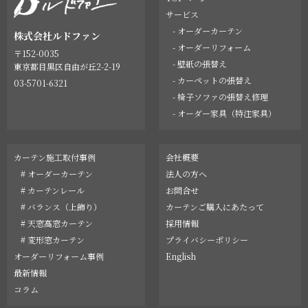
サービス
- オーダーカーテン
株式会社ルドファン
- オーダーリフォーム
〒152-0035
- 壁紙の張替え
東京都目黒区自由が丘2-2-19
- カーペットの張替え
03-5701-6321
- 椅子ソファの張替え修理
- オーダー家具（特注家具）
カーテン施工取付事例
会社概要
# オーダーカーテン
法人の方へ
# カーテンレール
お問合せ
# バランス（上飾り）
カーテンご購入にあたって
# 天窓高窓カーテン
採用情報
# 変形窓カーテン
プライバシーポリシー
オーダーリフォーム事例
English
最新情報
コラム