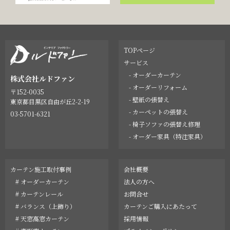
TOPページ
サービス
- オーダーカーテン
株式会社ルドファン
- オーダーリフォーム
〒152-0035
- 壁紙の張替え
東京都目黒区自由が丘2-2-19
- カーペットの張替え
03-5701-6321
- 椅子ソファの張替え修理
- オーダー家具（特注家具）
カーテン施工取付事例
会社概要
# オーダーカーテン
法人の方へ
# カーテンレール
お問合せ
# バランス（上飾り）
カーテンご購入にあたって
# 天窓高窓カーテン
採用情報