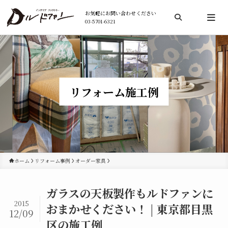
お気軽にお問い合わせください
03-5701-6321
検索
リフォーム施工例
ホーム
リフォーム事例
オーダー家具
ガラスの天板製作もルドファンに
2015
おまかせください！ | 東京都目黒
12/09
区の施工例