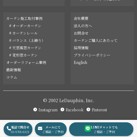
カーテン施工取付事例
会社概要
# オーダーカーテン
法人の方へ
# カーテンレール
お問合せ
# バランス（上飾り）
カーテンご購入にあたって
# 天窓高窓カーテン
採用情報
# 変形窓カーテン
プライバシーポリシー
オーダーリフォーム事例
English
最新情報
コラム
© 2002 LeDauphin, Inc.
Instagram
Facebook
Pinterest
電話で問合せ
メールにて
LINEチャットでも
03-5701-6321
ご相談・ご予約
ご相談・ご予約