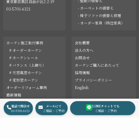
- 壁紙の張替え
東京都目黒区自由が丘2-2-19
- カーペットの張替え
03-5701-6321
- 椅子ソファの張替え修理
- オーダー家具（特注家具）
カーテン施工取付事例
会社概要
# オーダーカーテン
法人の方へ
# カーテンレール
お問合せ
# バランス（上飾り）
カーテンご購入にあたって
# 天窓高窓カーテン
採用情報
# 変形窓カーテン
プライバシーポリシー
オーダーリフォーム事例
English
最新情報
コラム
電話で問合せ
メールにて
LINEチャットでも
03-5701-6321
ご相談・ご予約
ご相談・ご予約
© 2002 LeDauphin, Inc.
Instagram
Facebook
Pinterest