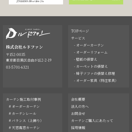
TOPページ
サービス
- オーダーカーテン
株式会社ルドファン
- オーダーリフォーム
〒152-0035
- 壁紙の張替え
東京都目黒区自由が丘2-2-19
- カーペットの張替え
03-5701-6321
- 椅子ソファの張替え修理
- オーダー家具（特注家具）
カーテン施工取付事例
会社概要
# オーダーカーテン
法人の方へ
# カーテンレール
お問合せ
# バランス（上飾り）
カーテンご購入にあたって
# 天窓高窓カーテン
採用情報