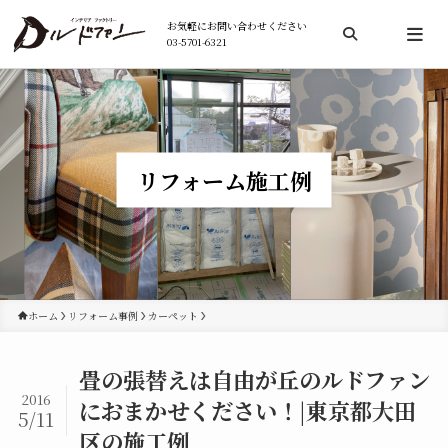
お気軽にお問い合わせください
03-5701-6321
検索
リフォーム施工例
ホーム
リフォーム事例
カーペット
畳の張替えは自由が丘のルドファン
2016
におまかせください！|東京都大田
5/11
区の施工例