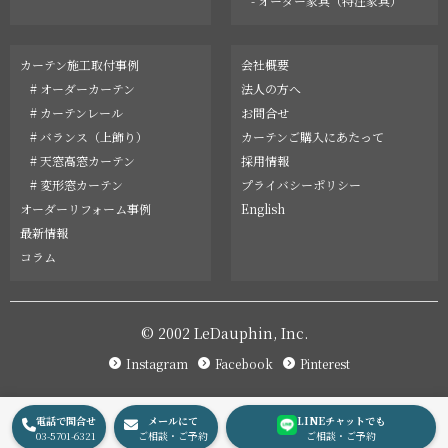
- オーダー家具（特注家具）
カーテン施工取付事例
会社概要
# オーダーカーテン
法人の方へ
# カーテンレール
お問合せ
# バランス（上飾り）
カーテンご購入にあたって
# 天窓高窓カーテン
採用情報
# 変形窓カーテン
プライバシーポリシー
オーダーリフォーム事例
English
最新情報
コラム
© 2002 LeDauphin, Inc.
Instagram
Facebook
Pinterest
電話で問合せ
メールにて
LINEチャットでも
03-5701-6321
ご相談・ご予約
ご相談・ご予約