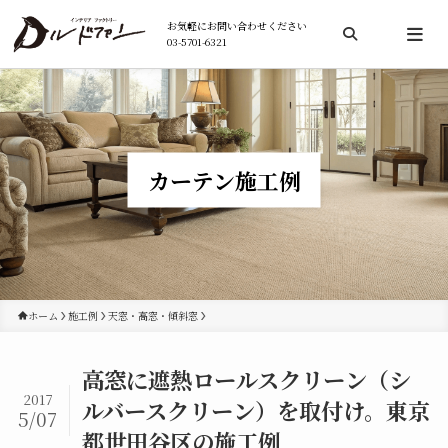
お気軽にお問い合わせください
03-5701-6321
検索
カーテン施工例
ホーム
施工例
天窓・高窓・傾斜窓
高窓に遮熱ロールスクリーン（シ
2017
ルバースクリーン）を取付け。東京
5/07
都世田谷区の施工例