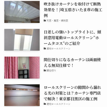
吹き抜けカーテンを取付けて断熱
効果を！|埼玉県さいたま市の施工
例
天窓・高窓・傾斜窓
日差しの強いトップライトに、傾
斜窓用電動ロールスクリーン”ホ
ームタコス”のご紹介
遮光ロールスクリーン
間仕切りになるカーテンは両面使
える無双仕様で！
間仕切り
ロールスクリーンの隙間から漏れ
る光の対策とは？カーテン専門店
で解決！東京都目黒区の施工例
遮光ロールスクリーン