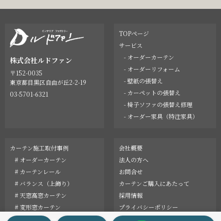
TOPページ
サービス
- オーダーカーテン
株式会社ルドファン
- オーダーリフォーム
〒152-0035
- 壁紙の張替え
東京都目黒区自由が丘2-2-19
- カーペットの張替え
03-5701-6321
- 椅子ソファの張替え修理
- オーダー家具（特注家具）
カーテン施工取付事例
会社概要
# オーダーカーテン
法人の方へ
# カーテンレール
お問合せ
# バランス（上飾り）
カーテンご購入にあたって
# 天窓高窓カーテン
採用情報
# 変形窓カーテン
プライバシーポリシー
オーダーリフォーム事例
English