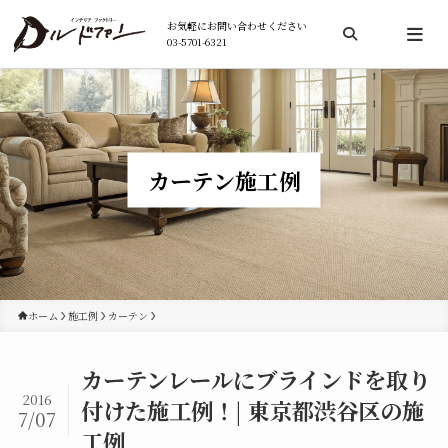
お気軽にお問い合わせください
03-5701-6321
検索
カーテン施工例
ホーム
施工例
カーテン
カーテンレールにブラインドを取り
2016
付けた施工例！| 東京都渋谷区の施
7/07
工例