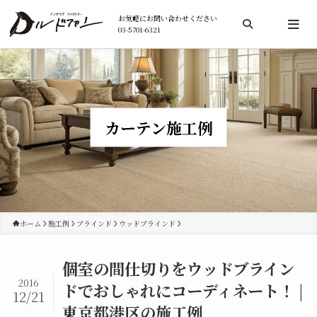
お気軽にお問い合わせください
03-5701-6321
検索
カーテン施工例
ホーム
施工例
ブラインド
ウッドブラインド
個室の間仕切りをウッドブライン
2016
ドでおしゃれにコーディネート！ |
12/21
東京都港区の施工例