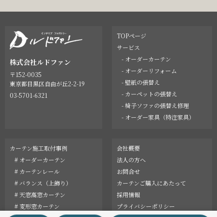
TOPページ
サービス
- オーダーカーテン
株式会社ルドファン
- オーダーリフォーム
〒152-0035
- 壁紙の張替え
東京都目黒区自由が丘2-2-19
- カーペットの張替え
03-5701-6321
- 椅子ソファの張替え修理
- オーダー家具（特注家具）
カーテン施工取付事例
会社概要
# オーダーカーテン
法人の方へ
# カーテンレール
お問合せ
# バランス（上飾り）
カーテンご購入にあたって
# 天窓高窓カーテン
採用情報
# 変形窓カーテン
プライバシーポリシー