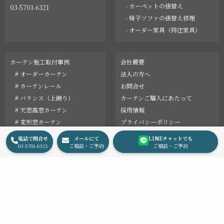
- カーペットの張替え
03-5701-6321
- 椅子ソファの張替え修理
- オーダー家具（特注家具）
カーテン施工取付事例
会社概要
# オーダーカーテン
法人の方へ
# カーテンレール
お問合せ
# バランス（上飾り）
カーテンご購入にあたって
# 天窓高窓カーテン
採用情報
# 変形窓カーテン
プライバシーポリシー
オーダーリフォーム事例
English
電話で問合せ
メールにて
LINEチャットでも
最新情報
03-5701-6321
ご相談・ご予約
ご相談・ご予約
コラム
© 2002 LeDauphin, Inc.
Instagram
Facebook
Pinterest