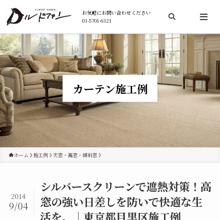
お気軽にお問い合わせください
03-5701-6321
検索
カーテン施工例
ホーム
施工例
天窓・高窓・傾斜窓
シルバースクリーンで遮熱対策！高
2014
窓の強い日差しを防いで快適な生
9/04
活を。｜東京都目黒区施工例