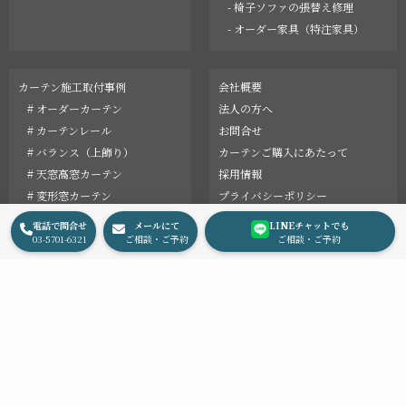
- 椅子ソファの張替え修理
- オーダー家具（特注家具）
カーテン施工取付事例
会社概要
# オーダーカーテン
法人の方へ
# カーテンレール
お問合せ
# バランス（上飾り）
カーテンご購入にあたって
# 天窓高窓カーテン
採用情報
# 変形窓カーテン
プライバシーポリシー
オーダーリフォーム事例
English
電話で問合せ
メールにて
LINEチャットでも
最新情報
03-5701-6321
ご相談・ご予約
ご相談・ご予約
コラム
© 2002 LeDauphin, Inc.
Instagram
Facebook
Pinterest