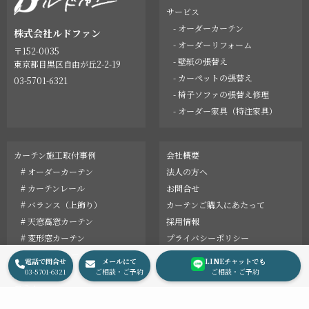
サービス
- オーダーカーテン
株式会社ルドファン
- オーダーリフォーム
〒152-0035
- 壁紙の張替え
東京都目黒区自由が丘2-2-19
- カーペットの張替え
03-5701-6321
- 椅子ソファの張替え修理
- オーダー家具（特注家具）
カーテン施工取付事例
会社概要
# オーダーカーテン
法人の方へ
# カーテンレール
お問合せ
# バランス（上飾り）
カーテンご購入にあたって
# 天窓高窓カーテン
採用情報
# 変形窓カーテン
プライバシーポリシー
オーダーリフォーム事例
English
電話で問合せ
メールにて
LINEチャットでも
最新情報
03-5701-6321
ご相談・ご予約
ご相談・ご予約
コラム