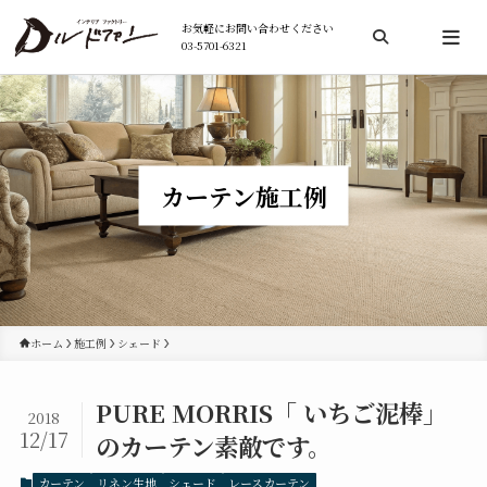
お気軽にお問い合わせください
03-5701-6321
検索
カーテン施工例
ホーム
施工例
シェード
PURE MORRIS「 いちご泥棒」
2018
12/17
のカーテン素敵です。
カーテン
リネン生地
シェード
レースカーテン