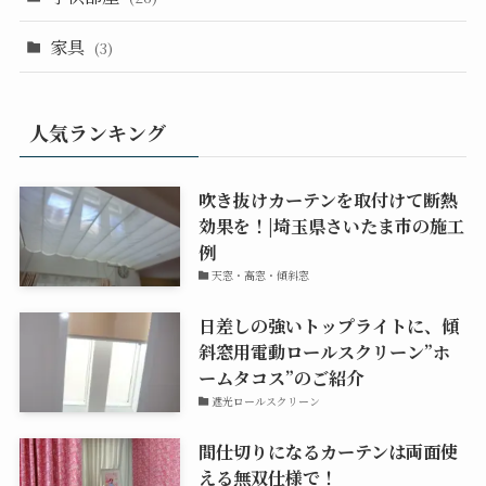
家具
(3)
人気ランキング
吹き抜けカーテンを取付けて断熱
効果を！|埼玉県さいたま市の施工
例
天窓・高窓・傾斜窓
日差しの強いトップライトに、傾
斜窓用電動ロールスクリーン”ホ
ームタコス”のご紹介
遮光ロールスクリーン
間仕切りになるカーテンは両面使
える無双仕様で！