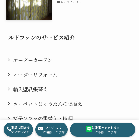
レースカーテン
ルドファンのサービス紹介
オーダーカーテン
オーダーリフォーム
輸入壁紙張替え
カーペットじゅうたんの張替え
椅子ソファの張替え・修理
電話で問合せ
メールにて
LINEチャットでも
オーダー家具・特注家具
03-5701-6321
ご相談・ご予約
ご相談・ご予約